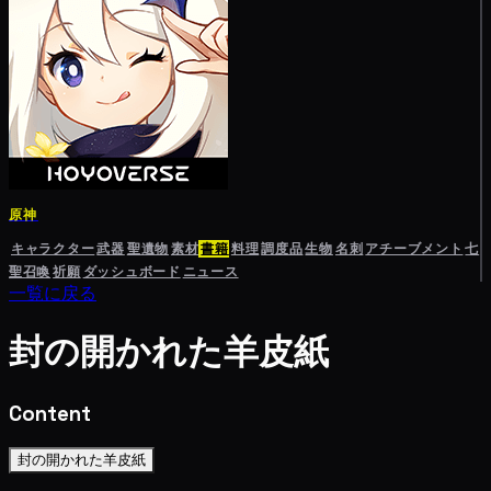
原神
キャラクター
武器
聖遺物
素材
書籍
料理
調度品
生物
名刺
アチーブメント
七
聖召喚
祈願
ダッシュボード
ニュース
一覧に戻る
封の開かれた羊皮紙
Content
封の開かれた羊皮紙