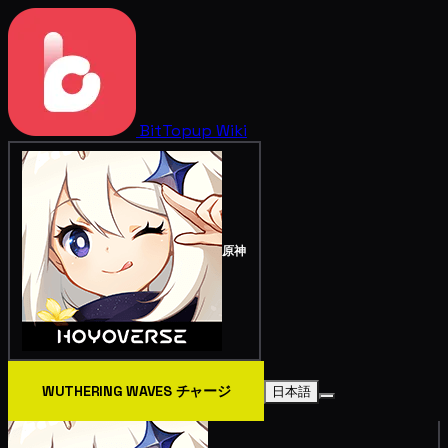
BitTopup
Wiki
原神
WUTHERING WAVES チャージ
日本語