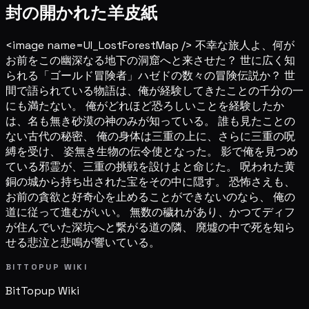
封の開かれた羊皮紙
<image name=UI_LostForestMap /> 不幸な旅人よ、何が
お前をこの幽深なる地下の洞窟へと来させた？ 世に広く知
られる「ゴールド冒険者」ハゼドの数々の冒険伝説か？ 世
間で語られている物語は、俺が経験してきたことの千分の一
にも満たない。 俺がどれほど恐ろしいことを経験したか
は、名も無き砂漠の神のみが知っている。 誰も見たことの
ない古代の秘密、 俺の身体は三重の上に、さらに三重の呪
縛を受け、 姿無き生物の伝令使となった。 影で俺を見つめ
ている邪霊が、三重の挑戦を設けよと命じた。 呪われた黄
銅の城から持ち出された宝をその中に隠す。 恐怖さえも、
お前の貪欲と好奇心を止めることができないのなら、 俺の
道に従って進むがいい。 無数の穢れがあり、かつてディフ
が住んでいた深坑へと繋がる道の隣、 廃墟の中で死を知ら
せる悲泣と悲鳴が響いている。
BITTOPUP WIKI
BitTopup
Wiki