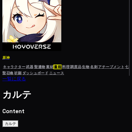
原神
キャラクター
武器
聖遺物
素材
書籍
料理
調度品
生物
名刺
アチーブメント
七
聖召喚
祈願
ダッシュボード
ニュース
一覧に戻る
カルテ
Content
カルテ