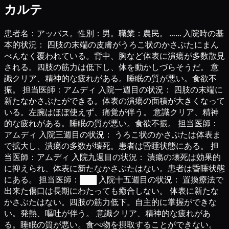
カルテ
患者名：アッバス。性別：男。職業：農民。 …… 入院時の基
本的状況： 四肢の末端の皮膚がうろこ状のかさぶたにまん
べんなく覆われている。背中、胸など体表に潰瘍が多数散見
される。四肢の筋力は低下し、体を動かしづらそうだ。 意
識クリア、精神的な疲れがある。睡眠の質が悪い。食欲不
振。 担当医師：アムディ 入院一週目の状況： 四肢の末端に
新たなかさぶたができる。体表の潰瘍の面積が大きくなって
いる。左腕はほぼ使えず、痛覚が伴う。 意識クリア、精神
的な疲れがある。睡眠の質が悪い。食欲不振。 担当医師：
アムディ 入院三週目の状況： うろこ状のかさぶたは体表ま
で拡大し、潰瘍の多数が壊死。患者は昏睡状態にある。 担
当医師：アムディ 入院九週目の状況： 潰瘍の壊死は効果的
に抑えられ、体表に新たなかさぶたはない。患者は昏睡状態
にある。 担当医師：███ 入院十五週目の状況： 置換療法で
出来た傷口は長期にわたっても癒合しない。 体表に新たな
かさぶたはない。四肢の筋力低下。自主的に掌握ができな
い。発熱、嘔吐が伴う。 意識クリア、精神的な疲れがあ
る。睡眠の質が悪い。食べ物を摂取することができない。