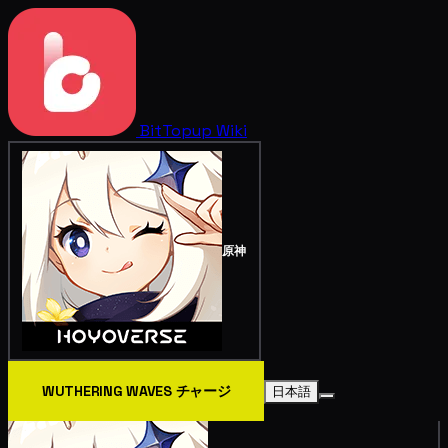
BitTopup
Wiki
原神
WUTHERING WAVES チャージ
日本語