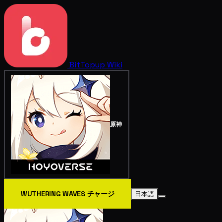
BitTopup
Wiki
原神
WUTHERING WAVES チャージ
日本語