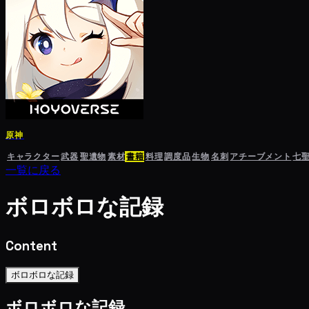
原神
キャラクター
武器
聖遺物
素材
書籍
料理
調度品
生物
名刺
アチーブメント
七
一覧に戻る
ボロボロな記録
Content
ボロボロな記録
ボロボロな記録