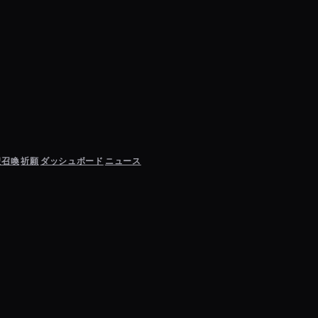
聖召喚
祈願
ダッシュボード
ニュース