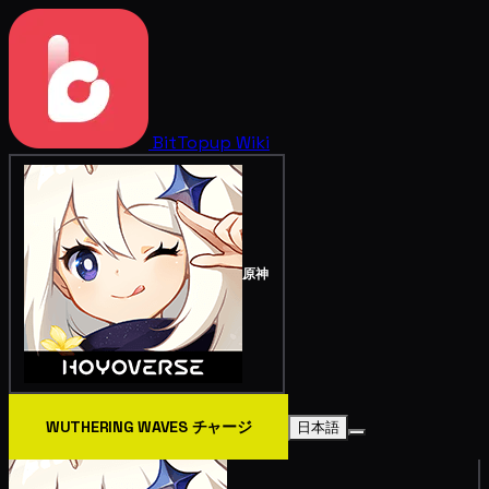
BitTopup
Wiki
原神
WUTHERING WAVES チャージ
日本語