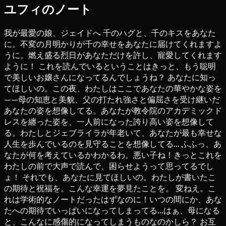
ユフィのノート
我が最愛の娘、ジェイドへ 千のハグと、千のキスをあなた
に。不変の月明かりが千の幸せをあなたに届けてくれますよ
うに。燃え盛る烈日があなただけを許し、寵愛してくれます
ように！ これを読んでいるということはきっと、もう聡明
で美しいお嬢さんになってるんでしょうね？ あなたに知っ
てほしいの。この夜、わたしはここであなたの華やかな姿を
——母の知恵と美貌、父の打たれ強さと偏屈さを受け継いだ
あなたの姿を想像してる。あなたが教令院のアカデミックド
レスを纏った姿を、一人前になった誇り高い姿を想像して
る。わたしとジェブライラが年老いて、あなたが最も幸せな
人生を歩んでいるのを見守ることを想像してる… ふふっ、あ
なたが何を考えているかわかるわ。悪い子ね！きっとこれを
わたしの前で大声で読んで、困らせようって思ってるでし
ょ！ それでも、あなたに見てほしいの。わたしが書いたこ
の期待と祝福を。こんな幸運を夢見たことを。 変ねえ。こ
れは学術的なノートだったはずなのに！いつの間にか、あな
たへの期待でいっぱいになってしまってる…はぁ、母になる
と、こんなに感傷的になってしまうものなのかしら？ お互