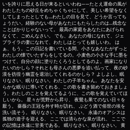
いを誇りに思える日が来るといいわね——たとえ運命の風が
わたしたちの砂丘をめちゃくちゃにして、美しい希望をなく
してしまったとしても…わたしの目を見て、どうか言ってち
ょうだい。経験のない母があなたにもたらしたのは…残念な
ことばかりじゃないって。 最高の家庭をあなたにあげられ
なくて、ごめんなさい。 でも、あなたの母になれて、ジェ
ブライラの妻になれて、わたしはとっても嬉しいわ。 は
ぁ、もう。この日記を書いている間、小さなあなたがずっと
わたしの懐でいたずらをしてるの。小麦色の小さな手に墨を
つけて、自分の顔に塗りたくろうとしてるのよ。画家になり
たいのかしら？それとも母さんの悪夢を追い払って、夜の砂
漠を彷徨う幽霊を退治してくれるのかしら？ よしよし、眠
りなさい、眠りなさい。わたしの子羊ちゃん。 あなたを安
らかな眠りに導いてくれる、この歌を書き留めておきましょ
う。わたしのことを覚えてるように、この歌を覚えていてほ
しいから。 星々が荒野から昇り、 夜鶯も果てのない日々を
厭う。 薔薇の王冠を外す時が訪れ、 ぶどう酒で俗世の埃を
洗い流そう。 眠りなさい、眠りなさい。 永遠のオアシスは
孤独の遊子を迎える、 ここでは清らかな泉が流れ、 ここで
の記憶は永遠に甘美である。 眠りなさい、眠りなさい。 黄