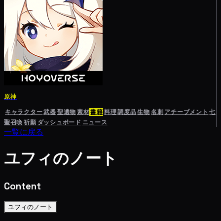
原神
キャラクター
武器
聖遺物
素材
書籍
料理
調度品
生物
名刺
アチーブメント
七
聖召喚
祈願
ダッシュボード
ニュース
一覧に戻る
ユフィのノート
Content
ユフィのノート