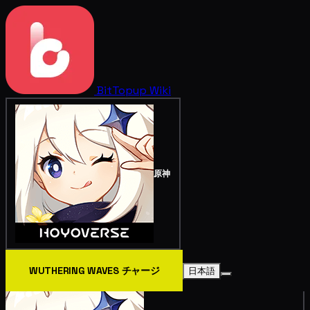
BitTopup
Wiki
原神
WUTHERING WAVES チャージ
日本語