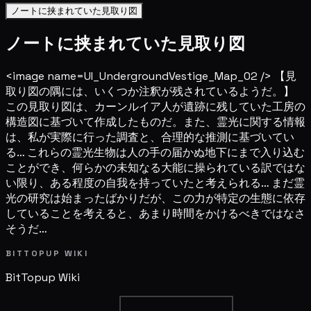
ノートに挟まれていた見取り図
ノートに挟まれていた見取り図
<image name=UI_UndergroundVestige_Map_02 /> 【見
取り図の隅には、いくつか注釈が残されているようだ。】
この見取り図は、カーンルイア人が遺跡に残していた工房の
構造図に基づいて作成したものだ。また、霊光に関する情報
は、私が実際に行った調査と、合理的な推測に基づいてい
る… これらの霊光生物は人の手の届かぬ地下にまで入り込む
ことができ、何らかの未知なる大能に操られている訳ではな
い限り、ある程度の自我を持っていたと考えられる… まだ霊
光の研究は始まったばかりだが、この力が特定の生態に依存
していることを考えると、あまり時間をかけるべきではなさ
そうだ…
BITTOPUP WIKI
BitTopup
Wiki