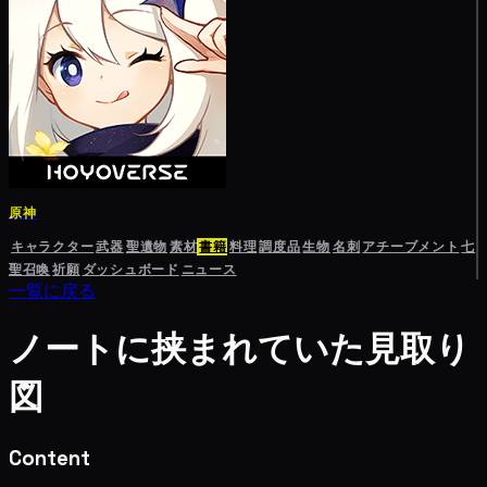
原神
キャラクター
武器
聖遺物
素材
書籍
料理
調度品
生物
名刺
アチーブメント
七
聖召喚
祈願
ダッシュボード
ニュース
一覧に戻る
ノートに挟まれていた見取り
図
Content