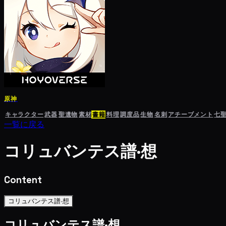
原神
キャラクター
武器
聖遺物
素材
書籍
料理
調度品
生物
名刺
アチーブメント
七
一覧に戻る
コリュバンテス譜·想
Content
コリュバンテス譜·想
コリュバンテス譜·想