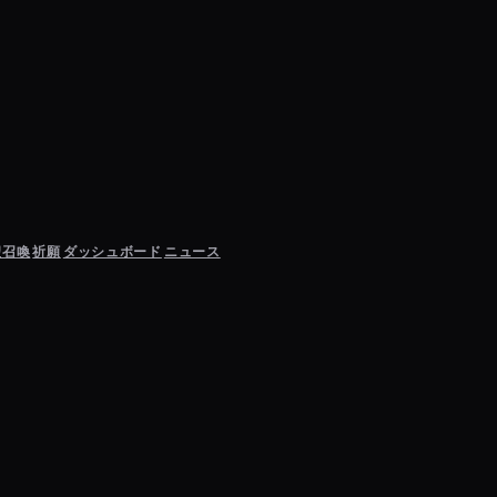
聖召喚
祈願
ダッシュボード
ニュース