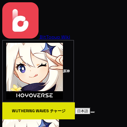
BitTopup
Wiki
原神
WUTHERING WAVES チャージ
日本語