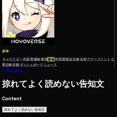
原神
キャラクター
武器
聖遺物
素材
書籍
料理
調度品
生物
名刺
アチーブメント
七
聖召喚
祈願
ダッシュボード
ニュース
一覧に戻る
掠れてよく読めない告知文
Content
掠れてよく読めない告知文