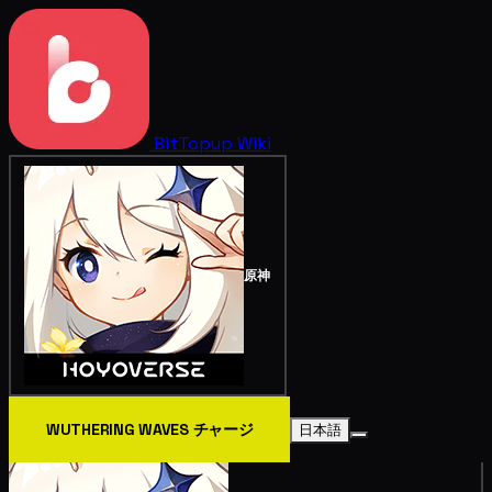
BitTopup
Wiki
原神
WUTHERING WAVES チャージ
日本語