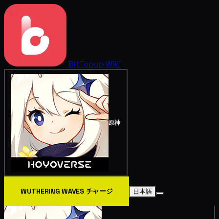
BitTopup
Wiki
原神
WUTHERING WAVES チャージ
日本語