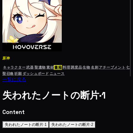
原神
キャラクター
武器
聖遺物
素材
書籍
料理
調度品
生物
名刺
アチーブメント
七
聖召喚
祈願
ダッシュボード
ニュース
一覧に戻る
失われたノートの断片·1
Content
失われたノートの断片·1
失われたノートの断片·2