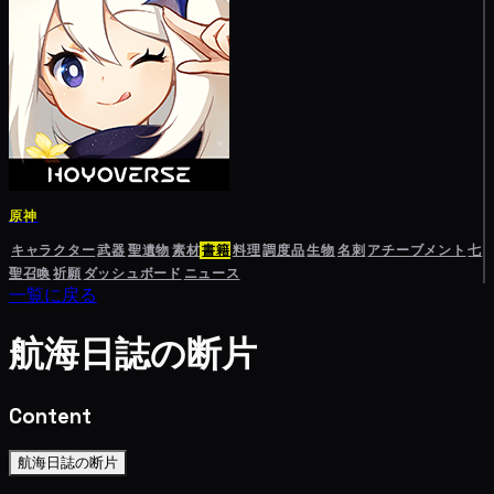
原神
キャラクター
武器
聖遺物
素材
書籍
料理
調度品
生物
名刺
アチーブメント
七
聖召喚
祈願
ダッシュボード
ニュース
一覧に戻る
航海日誌の断片
Content
航海日誌の断片