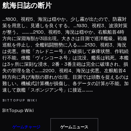
航海日誌の断片
…1800、視程5、海況は穏やか。少し霧が出たので、防霧対
策を用意し、見通しを良くする。 …1930、視程3、波浪対策
が整う。 …… …2100、視程6、海況は穏やか。右舷船首4時
方向に深淵海獣が3頭出現。大きさは目測で巡洋艦級。戦備
巡航を停止し、全艦戦闘態勢に入る… …2130、視程3、海況
は劣悪。僚艦「カレドニー号」が破損して麻痺状態、作戦続
行不能。僚艦「ヴィンコーネ号」は沈没、艦長は戦死。本艦
は3ヶ所に深刻な浸水、2番・3番主砲は完全に破壊され、損
失の管理を急ぐ… …2200、視程4、海況は劣悪。左舷船首4
時方向に再び海獣の群れが出現。目測では頭数を捉えるのは
難しい。機械式計算機が損傷し、各データの計算が不能。加
速して旗艦「スポンジアン号」に接近… ……
BITTOPUP WIKI
BitTopup
Wiki
ゲームチャージ
ゲームニュース