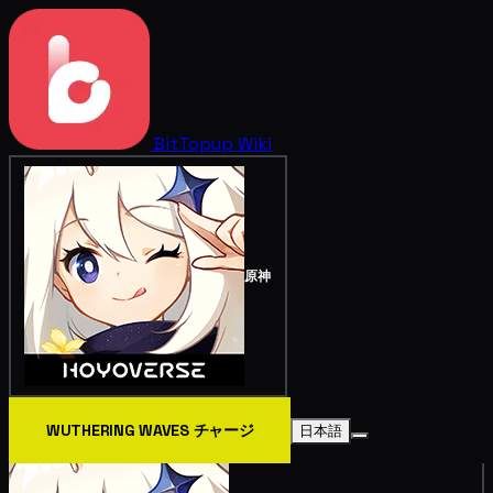
BitTopup
Wiki
原神
WUTHERING WAVES チャージ
日本語