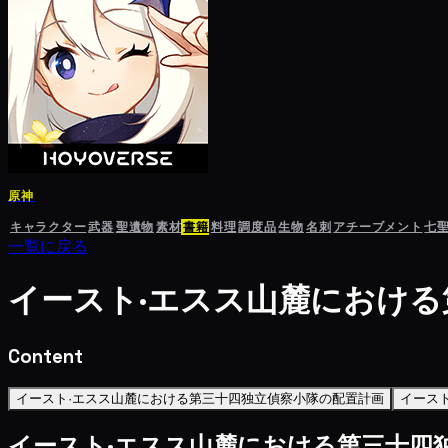
原神
キャラクター
武器
聖遺物
素材
書籍
料理
調度品
生物
名刺
アチーブメント
七
一覧に戻る
イースト·エスス山麓におけ
Content
イースト·エスス山麓における第三十四独立偵察小隊の配置計画
イース
イースト·エスス山麓における第三十四