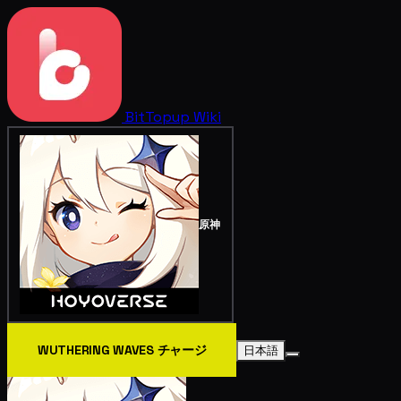
BitTopup
Wiki
原神
WUTHERING WAVES チャージ
日本語