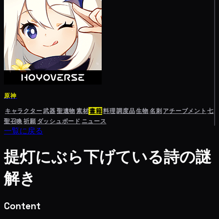
原神
キャラクター
武器
聖遺物
素材
書籍
料理
調度品
生物
名刺
アチーブメント
七
聖召喚
祈願
ダッシュボード
ニュース
一覧に戻る
提灯にぶら下げている詩の謎
解き
Content