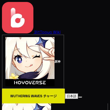
BitTopup
Wiki
原神
WUTHERING WAVES チャージ
日本語