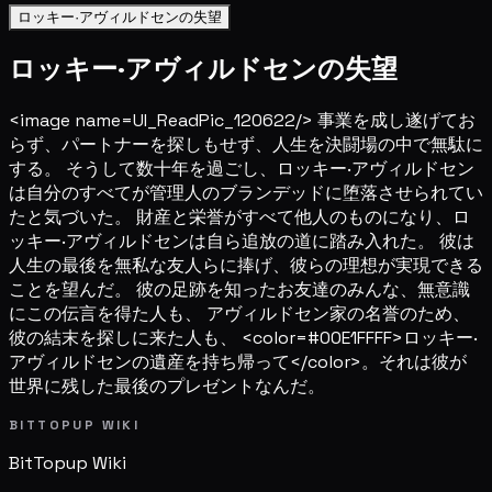
ロッキー·アヴィルドセンの失望
ロッキー·アヴィルドセンの失望
<image name=UI_ReadPic_120622/> 事業を成し遂げてお
らず、パートナーを探しもせず、人生を決闘場の中で無駄に
する。 そうして数十年を過ごし、ロッキー·アヴィルドセン
は自分のすべてが管理人のブランデッドに堕落させられてい
たと気づいた。 財産と栄誉がすべて他人のものになり、ロ
ッキー·アヴィルドセンは自ら追放の道に踏み入れた。 彼は
人生の最後を無私な友人らに捧げ、彼らの理想が実現できる
ことを望んだ。 彼の足跡を知ったお友達のみんな、無意識
にこの伝言を得た人も、 アヴィルドセン家の名誉のため、
彼の結末を探しに来た人も、 <color=#00E1FFFF>ロッキー·
アヴィルドセンの遺産を持ち帰って</color>。それは彼が
世界に残した最後のプレゼントなんだ。
BITTOPUP WIKI
BitTopup
Wiki