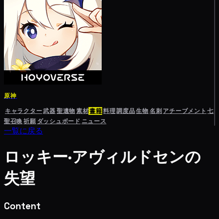
原神
キャラクター
武器
聖遺物
素材
書籍
料理
調度品
生物
名刺
アチーブメント
七
聖召喚
祈願
ダッシュボード
ニュース
一覧に戻る
ロッキー·アヴィルドセンの
失望
Content