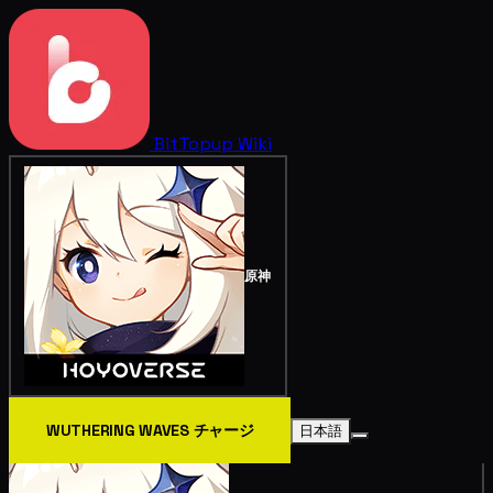
BitTopup
Wiki
原神
WUTHERING WAVES チャージ
日本語