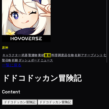
原神
キャラクター
武器
聖遺物
素材
書籍
料理
調度品
生物
名刺
アチーブメント
七
聖召喚
祈願
ダッシュボード
ニュース
一覧に戻る
ドドコドッカン冒険記
Content
ドドコドッカン冒険記
ドドコドッカン冒険記