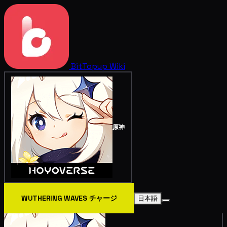
BitTopup
Wiki
原神
WUTHERING WAVES チャージ
日本語