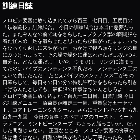
訓練日誌
メロピデ要塞に放り込まれてから百三十七日目、五度目の
「鉄拳闘技」訓練試合。 今日の訓練試合は本当に悪夢だっ
た。またみんなの前で恥をさらした… プクプク獣の戦闘服を
着た怪人め！足を滑らせたと思ったら寝転がったままこっち
をひっくり返しに来やがった！おかげで後ろ頭をリングの柵
にぶつけちまって、その場で場外に運ばれたんだ… あいつも
自分も、どんな運だよ！ いや、つまりは、リングに溜まっ
てた水はパイプのメンテナンス不良だろ。メンテナンス工の
せいで負けたんだ！ たとえパイプのメンテナンス工がその
日暮らしで、毎日その日の分の特別許可券をもらったら引き
上げるんだとしても、最低限の仕事はちゃんとしろよ！ ……
メロピデ要塞に放り込まれて百九十二日目、日常訓練 今日
の訓練メニュー：負荷長距離走三十周、重量挙げ五十セッ
ト、コアトレーニング九クール、さらにサンドバッグ打ち九
百九十九回！ 今日の食事：スペアリブのロースト、ミート
ラザニア、ミントビーンスープ…ちょっと脂っこいが、たい
した問題じゃない。 正直なところ、メロピデ要塞の食事の
味は悪くはない。料理の手法がもう少し丁寧だったら、もう