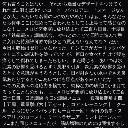
何も言うことはない。 それから適当なデザートをつけてく
れれば…例えば冷たいコーヒーババロアに、「スネージなん
とか人」みたいな名前の…やめだやめだ！ はぁ、そんなだっ
たら何年ここに住めって言われたとしても上等って感じなの
にな！ …… メロピデ要塞に放り込まれて二百八日目、十度目
の「鉄拳闘技」訓練試合。 やっとのことで四強に進んで手
に入れた特別許可券で卵ひとつ買えないなんてな？ だが、
今日も収穫はゼロじゃなかった… ロシモフがガーリックバゲ
ットに辛い調味料を塗っていたが、何口か食べただけで腹を
痛くして倒れてしまったらしい。 また噂じゃ、あいつは氷
元素の影響を受けるとすぐ風邪を引き、炎元素の影響を受け
るとすぐ意識がもうろうとして、日が射さない水中でさえ暑
気あたりするとか… あいつにも弱点があるみたいだな！ す
べての元素への適応力を捨てて、純粋な力の研究にかまけて
るってことなのかも。 …… メロピデ要塞に放り込まれて二百
四十日目、日常訓練 今日の訓練メニュー：負荷長距離走四
十五周、重量挙げ六十五セット、コアトレーニング十二クー
ル、さらにサンドバッグ打ち千百十一回！ 今日の食事：ス
ペアリブのロースト、ミートラザニア、ミントビーンスー
プ…また同じメニューだが、筋肉増強のためには我慢するし