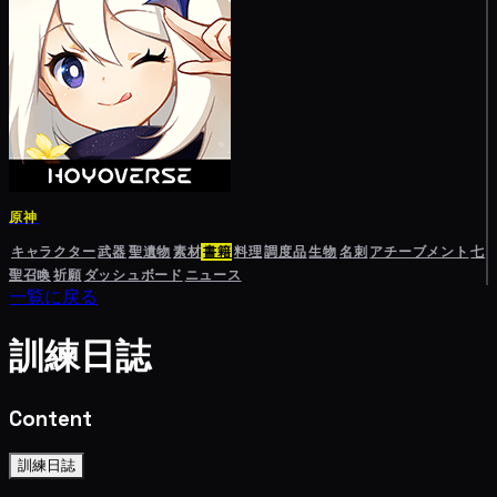
原神
キャラクター
武器
聖遺物
素材
書籍
料理
調度品
生物
名刺
アチーブメント
七
聖召喚
祈願
ダッシュボード
ニュース
一覧に戻る
訓練日誌
Content
訓練日誌