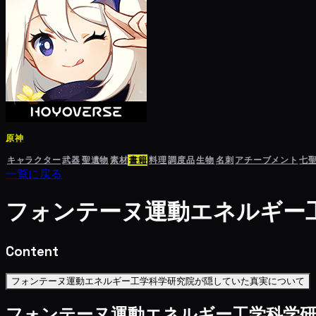
原神
キャラクター
武器
聖遺物
素材
書籍
料理
調度品
生物
名刺
アチーブメント
七
一覧に戻る
フォンテーヌ運動エネルギー
Content
フォンテーヌ運動エネルギー工学科学研究院が隠していた真実について
フォンテーヌ運動エネルギー工学科学