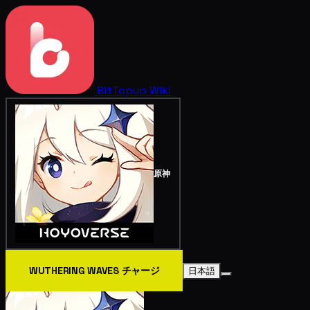
BitTopup
Wiki
原神
WUTHERING WAVES チャージ
日本語