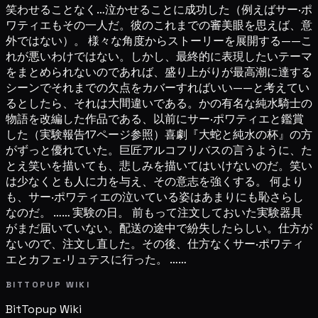
笑わせることなく…泣かせることに成功した（例えばサー·ポ
ワティエもその一人だ。彼のこれまでの審美眼を思えば、意
外ではない）。 様々な角度からストーリーを展開する——こ
れが悪いわけではない。しかし、最終的に表現したいテーマ
をまとめられないのであれば、盛り上がりが最高潮に達する
シーンでそれまでの欠点をカバーすればいい——と考えてい
るとしたら、それは大間違いである。かの有名な純水騎士の
物語を改編した作品である、以前にサー·ポワティエと鑑賞
した（実験報告17ページ参照）喜劇『大蛇と純水の杯』の方
がずっと優れていた。巨匠アルコフリバスの言うように、た
とえ笑いを描いても、悲しみを描いてはいけないのだ。笑い
は少なくとも人に力を与え、その意志を強くする。 何より
も、サー·ポワティエの泣いている姿はあまりにも恥さらし
なのだ。 …… 実験の日。 前もって注文しておいた実験器具
がまだ届いていない。配送の途中で紛失したらしい。仕方が
ないので、注文し直した。その後、仕方なくサー·ポワティ
エとカフェ·リュテスに行った。 ……
BITTOPUP WIKI
BitTopup
Wiki