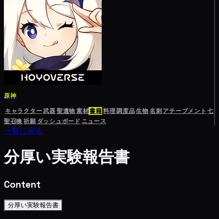
原神
キャラクター
武器
聖遺物
素材
書籍
料理
調度品
生物
名刺
アチーブメント
七
聖召喚
祈願
ダッシュボード
ニュース
一覧に戻る
分厚い実験報告書
Content
分厚い実験報告書