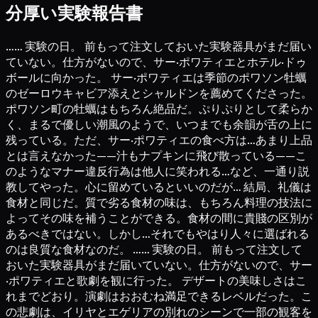
分厚い実験報告書
…… 実験の日。 前もって注文しておいた実験器具がまだ届い
ていない。仕方がないので、サー·ポワティエとホテル·ドゥ
ボールに向かった。 サー·ポワティエは季節のポワソン牡蠣
のゼーロウキャビア添えとシャルドンを薦めてくださった。
ポワソン町の牡蠣はもちろん絶品だ。ぷりぷりとして柔らか
く、まるで優しい潮風のようで、いつまでも余韻が舌の上に
残っている。ただ、サー·ポワティエの食べ方は…あまり上品
とは言えなかった——汁もナプキンに飛び散っている——こ
のようなマナー違反行為は他人に笑われる…など、一通り説
教してやった。心に留めているといいのだが… 結局、礼儀は
食材と同じだ。質で劣る食材の味は、もちろん料理の技法に
よってその味を補うことができる。食材の間に貴賤の区別が
あるべきではない。しかし…それでもやはり人々に選ばれる
のは良質な食材なのだ。 …… 実験の日。 前もって注文して
おいた実験器具がまだ届いていない。仕方がないので、サー
·ポワティエと歌劇を観に行った。 デザートの美味しさはこ
れまでどおり。演劇はおおむね満足できるレベルだった。こ
の悲劇は、イリヤとエゲリアの別れのシーンで一部の観客を