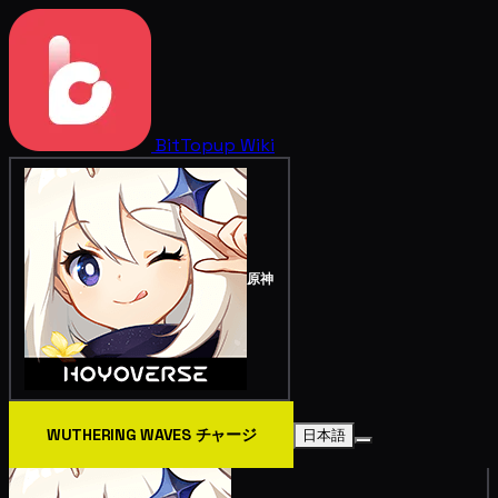
BitTopup
Wiki
原神
WUTHERING WAVES チャージ
日本語