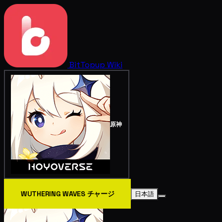
BitTopup
Wiki
原神
WUTHERING WAVES チャージ
日本語