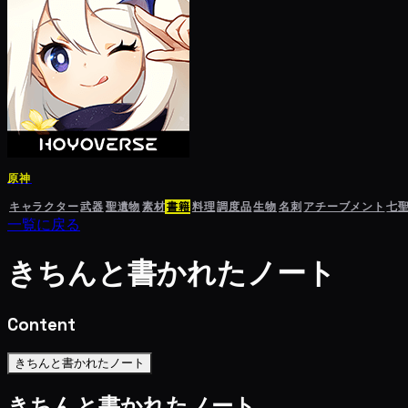
原神
キャラクター
武器
聖遺物
素材
書籍
料理
調度品
生物
名刺
アチーブメント
七
一覧に戻る
きちんと書かれたノート
Content
きちんと書かれたノート
きちんと書かれたノート