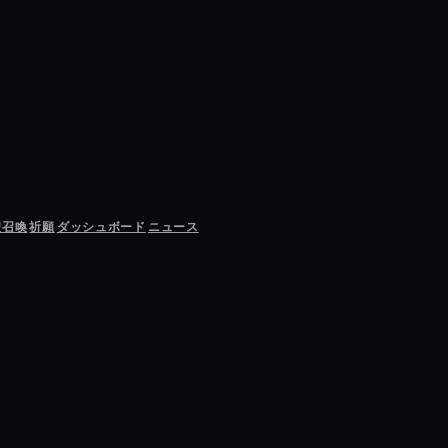
聖召喚
祈願
ダッシュボード
ニュース