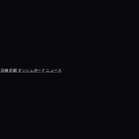
聖召喚
祈願
ダッシュボード
ニュース