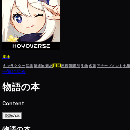
原神
キャラクター
武器
聖遺物
素材
書籍
料理
調度品
生物
名刺
アチーブメント
七
一覧に戻る
物語の本
Content
物語の本
物語の本