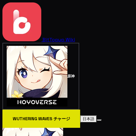
BitTopup
Wiki
原神
WUTHERING WAVES チャージ
日本語