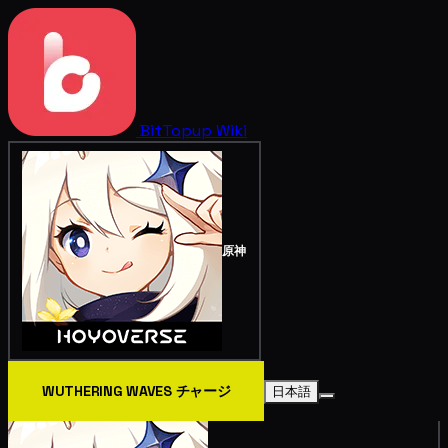
BitTopup
Wiki
原神
WUTHERING WAVES チャージ
日本語