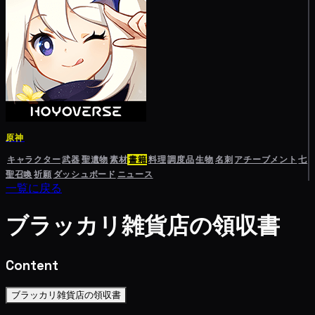
原神
キャラクター
武器
聖遺物
素材
書籍
料理
調度品
生物
名刺
アチーブメント
七
聖召喚
祈願
ダッシュボード
ニュース
一覧に戻る
ブラッカリ雑貨店の領収書
Content
ブラッカリ雑貨店の領収書