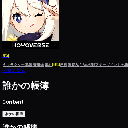
原神
キャラクター
武器
聖遺物
素材
書籍
料理
調度品
生物
名刺
アチーブメント
七
一覧に戻る
誰かの帳簿
Content
誰かの帳簿
誰かの帳簿