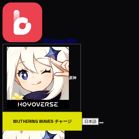
BitTopup
Wiki
原神
WUTHERING WAVES チャージ
日本語