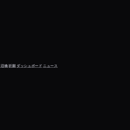
聖召喚
祈願
ダッシュボード
ニュース