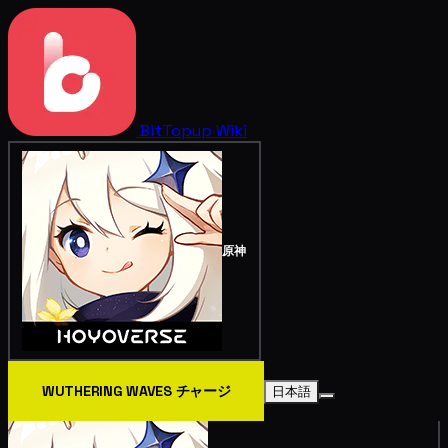
BitTopup
Wiki
原神
WUTHERING WAVES チャージ
日本語