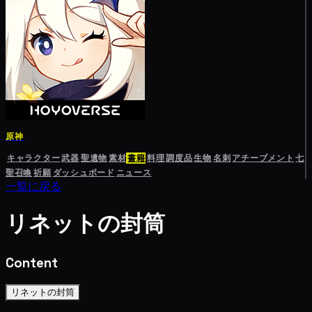
原神
キャラクター
武器
聖遺物
素材
書籍
料理
調度品
生物
名刺
アチーブメント
七
聖召喚
祈願
ダッシュボード
ニュース
一覧に戻る
リネットの封筒
Content
リネットの封筒