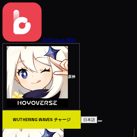
BitTopup
Wiki
原神
WUTHERING WAVES チャージ
日本語