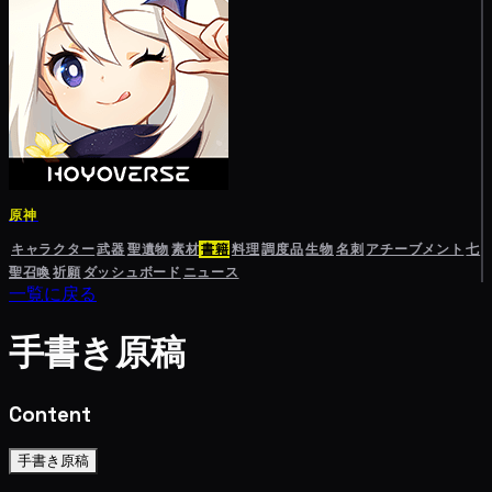
原神
キャラクター
武器
聖遺物
素材
書籍
料理
調度品
生物
名刺
アチーブメント
七
聖召喚
祈願
ダッシュボード
ニュース
一覧に戻る
手書き原稿
Content
手書き原稿