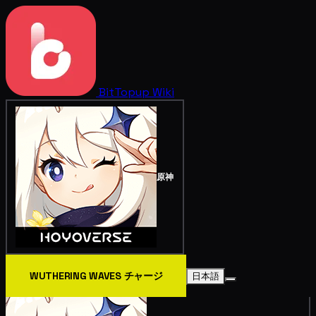
BitTopup
Wiki
原神
WUTHERING WAVES チャージ
日本語