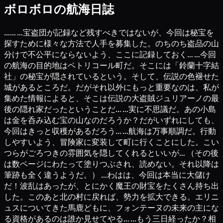
ボロボロの航海日誌
…… …宝盗団が記録など残すべきではないが、今回は秘宝を
探すために様々な方法で人手を募集した。のちのち盗品の山
分けで不公平にならないよう、ここに記録しておく… …今回
の航海の目的地はペトリコール町だ。そこには「鈴蘭十字結
社」の秘宝が隠されているという。そして、伝説の色褪せた
城があるところだ。だがそれ以外にもっと重要なのは、私が
集めた情報によると、そこは伝説の大盗賊ジュリアーノの最
後の隠れ家だったということだ… …実に不思議だ。あの小島
は金を呑み込む宝の山なのだろうか？だがいずれにしても、
今回はきっと収穫があるだろう… …航海は万事順調だ。行動
しやすいよう、冒険家に変装して町に行くことにした。こい
つらがごろつきの雰囲気を隠してくれるといいが… （その後
は数ページにわたって塗りつぶされ、読めない。それ以降は
筆跡も全く違うようだ。） …わはは、今回は本当に大儲け
だ！波乱はあったが、とにかく魔王の財宝をたくさん持ち出
した。このあと北の村に戻れば、勢力を拡大できる。エリニ
ュスについてきた馬鹿どもに、フォンテーヌの未来の主にな
る資格があるのは誰か見せてやる… …もう三日経ったか？相