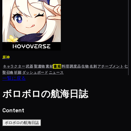
原神
キャラクター
武器
聖遺物
素材
書籍
料理
調度品
生物
名刺
アチーブメント
七
聖召喚
祈願
ダッシュボード
ニュース
一覧に戻る
ボロボロの航海日誌
Content
ボロボロの航海日誌