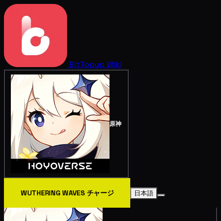
BitTopup
Wiki
原神
WUTHERING WAVES チャージ
日本語