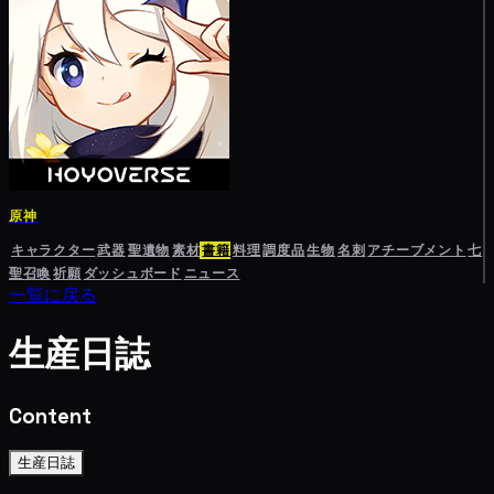
原神
キャラクター
武器
聖遺物
素材
書籍
料理
調度品
生物
名刺
アチーブメント
七
聖召喚
祈願
ダッシュボード
ニュース
一覧に戻る
生産日誌
Content
生産日誌