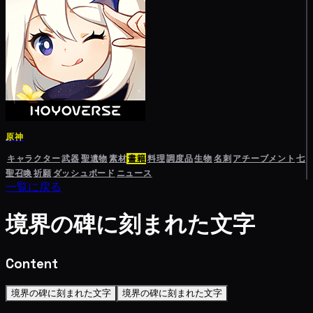
原神
キャラクター
武器
聖遺物
素材
書籍
料理
調度品
生物
名刺
アチーブメント
七
聖召喚
祈願
ダッシュボード
ニュース
一覧に戻る
境界の碑に刻まれた文字
Content
境界の碑に刻まれた文字
境界の碑に刻まれた文字