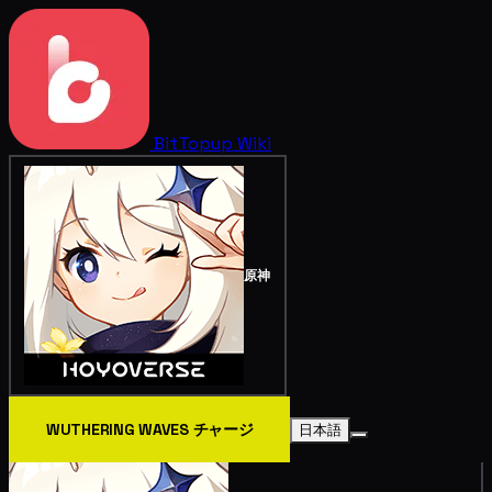
BitTopup
Wiki
原神
WUTHERING WAVES チャージ
日本語