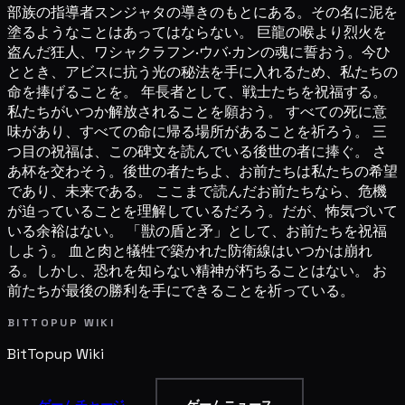
部族の指導者スンジャタの導きのもとにある。その名に泥を
塗るようなことはあってはならない。 巨龍の喉より烈火を
盗んだ狂人、ワシャクラフン·ウバ·カンの魂に誓おう。今ひ
ととき、アビスに抗う光の秘法を手に入れるため、私たちの
命を捧げることを。 年長者として、戦士たちを祝福する。
私たちがいつか解放されることを願おう。 すべての死に意
味があり、すべての命に帰る場所があることを祈ろう。 三
つ目の祝福は、この碑文を読んでいる後世の者に捧ぐ。 さ
あ杯を交わそう。後世の者たちよ、お前たちは私たちの希望
であり、未来である。 ここまで読んだお前たちなら、危機
が迫っていることを理解しているだろう。だが、怖気づいて
いる余裕はない。 「獣の盾と矛」として、お前たちを祝福
しよう。 血と肉と犠牲で築かれた防衛線はいつかは崩れ
る。しかし、恐れを知らない精神が朽ちることはない。 お
前たちが最後の勝利を手にできることを祈っている。
BITTOPUP WIKI
BitTopup
Wiki
ゲームチャージ
ゲームニュース