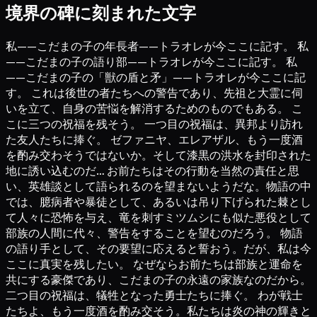
境界の碑に刻まれた文字
私——こだまの子の年長者——トラオレが今ここに記す。 私
——こだまの子の語り部——トラオレが今ここに記す。 私
——こだまの子の「獣の盾と矛」——トラオレが今ここに記
す。 これは後世の者たちへの警告であり、先祖と大霊に伺
いを立て、自身の苦悩を解消するためのものでもある。 こ
こに三つの祝福を残そう。 一つ目の祝福は、異邦より訪れ
た友人たちに捧ぐ。 ゼファニヤ、エレアザル、もう一度酒
を酌み交わそうではないか。そして漆黒の洪水を封印された
地に誘い込むのだ… お前たちはその行動を当然の責任と思
い、英雄談として語られるのを望まないようだな。物語の中
では、臆病者や暴徒として、あるいは吊り下げられた棘とし
て人々に恐怖を与え、竜を刺すミツムシにも似た悪役として
部族の人間に代々、警告をすることを望むのだろう。 物語
の語り手として、その要望に応えると誓おう。だが、私は今
ここに真実を残したい。 なぜならお前たちは部族と運命を
共にする豪傑であり、こだまの子の永遠の家族なのだから。
二つ目の祝福は、犠牲となった勇士たちに捧ぐ。 わが戦士
たちよ、もう一度酒を酌み交そう。私たちは炎の神の輝きと