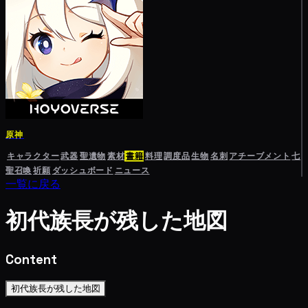
原神
キャラクター
武器
聖遺物
素材
書籍
料理
調度品
生物
名刺
アチーブメント
七
聖召喚
祈願
ダッシュボード
ニュース
一覧に戻る
初代族長が残した地図
Content
初代族長が残した地図