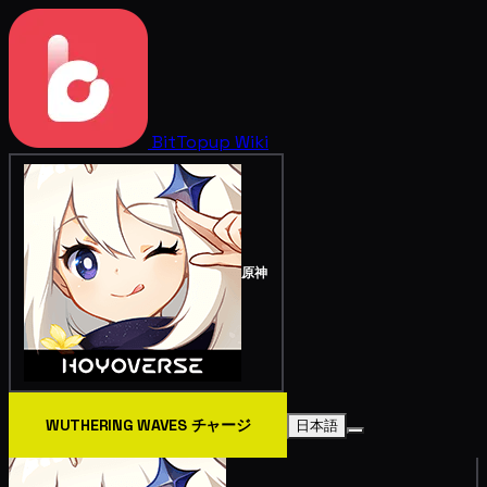
BitTopup
Wiki
原神
WUTHERING WAVES チャージ
日本語