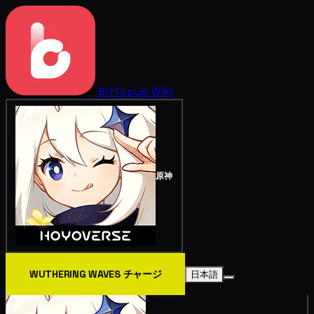
BitTopup
Wiki
原神
WUTHERING WAVES チャージ
日本語