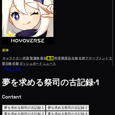
原神
キャラクター
武器
聖遺物
素材
書籍
料理
調度品
生物
名刺
アチーブメント
七
聖召喚
祈願
ダッシュボード
ニュース
一覧に戻る
夢を求める祭司の古記録·1
Content
夢を求める祭司の古記録·1
夢を求める祭司の古記録·2
夢を求める祭司の古記録·3
夢を求める祭司の古記録·4