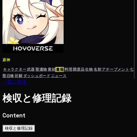
原神
キャラクター
武器
聖遺物
素材
書籍
料理
調度品
生物
名刺
アチーブメント
七
聖召喚
祈願
ダッシュボード
ニュース
一覧に戻る
検収と修理記録
Content
検収と修理記録