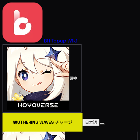
BitTopup
Wiki
原神
WUTHERING WAVES チャージ
日本語