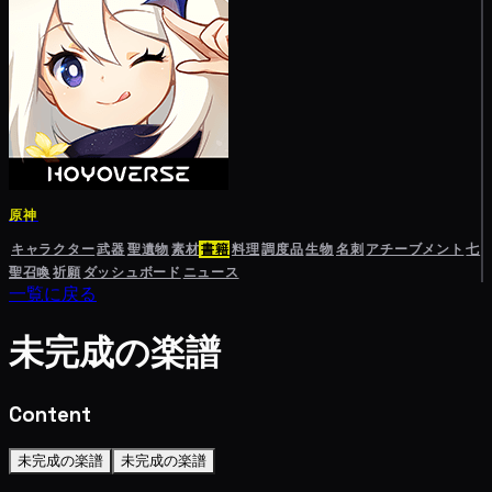
原神
キャラクター
武器
聖遺物
素材
書籍
料理
調度品
生物
名刺
アチーブメント
七
聖召喚
祈願
ダッシュボード
ニュース
一覧に戻る
未完成の楽譜
Content
未完成の楽譜
未完成の楽譜