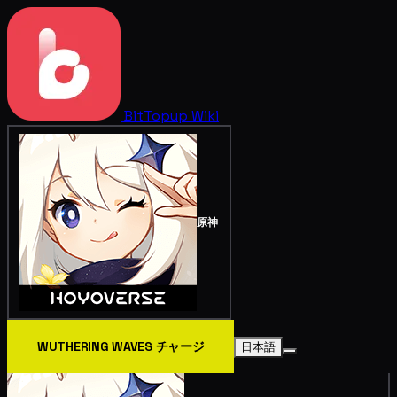
BitTopup
Wiki
原神
WUTHERING WAVES チャージ
日本語