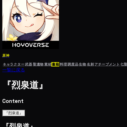
原神
キャラクター
武器
聖遺物
素材
書籍
料理
調度品
生物
名刺
アチーブメント
七
一覧に戻る
『烈泉道』
Content
『烈泉道』
『烈泉道』