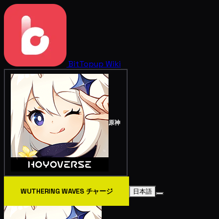
BitTopup
Wiki
原神
WUTHERING WAVES チャージ
日本語