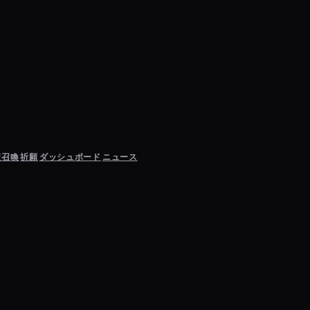
聖召喚
祈願
ダッシュボード
ニュース