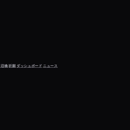
聖召喚
祈願
ダッシュボード
ニュース