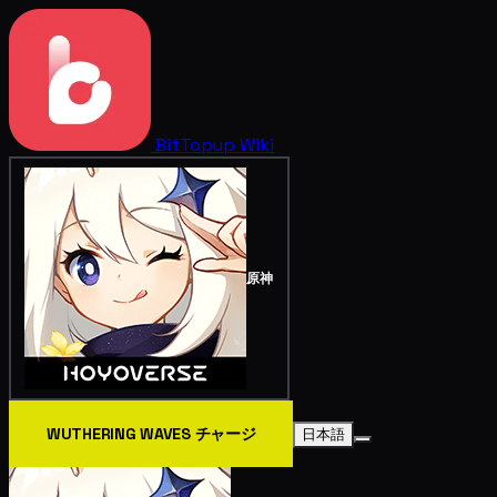
BitTopup
Wiki
原神
WUTHERING WAVES チャージ
日本語