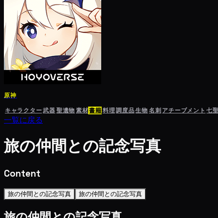
原神
キャラクター
武器
聖遺物
素材
書籍
料理
調度品
生物
名刺
アチーブメント
七
一覧に戻る
旅の仲間との記念写真
Content
旅の仲間との記念写真
旅の仲間との記念写真
旅の仲間との記念写真