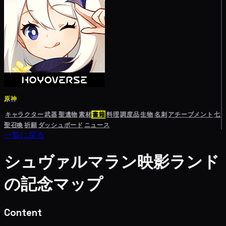
原神
キャラクター
武器
聖遺物
素材
書籍
料理
調度品
生物
名刺
アチーブメント
七
聖召喚
祈願
ダッシュボード
ニュース
一覧に戻る
シュヴァルマラン映影ランド
の記念マップ
Content