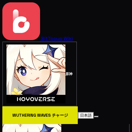
BitTopup
Wiki
原神
WUTHERING WAVES チャージ
日本語