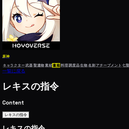
原神
キャラクター
武器
聖遺物
素材
書籍
料理
調度品
生物
名刺
アチーブメント
七
一覧に戻る
レキスの指令
Content
レキスの指令
レキスの指令