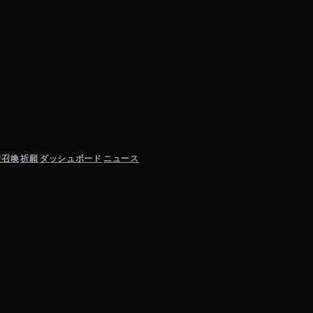
聖召喚
祈願
ダッシュボード
ニュース