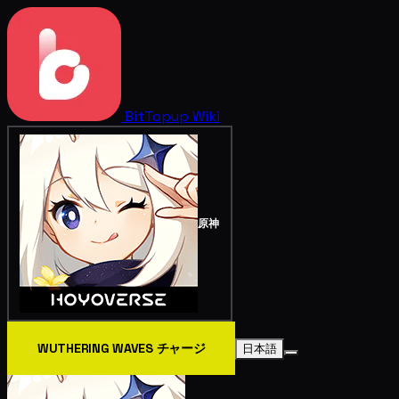
BitTopup
Wiki
原神
WUTHERING WAVES チャージ
日本語