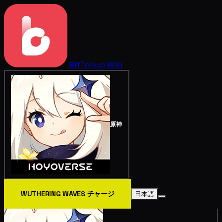
BitTopup
Wiki
原神
WUTHERING WAVES チャージ
日本語