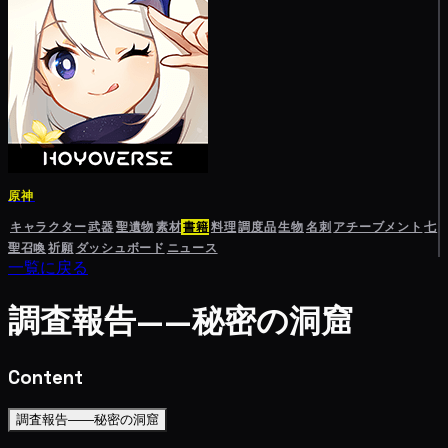
原神
キャラクター
武器
聖遺物
素材
書籍
料理
調度品
生物
名刺
アチーブメント
七
聖召喚
祈願
ダッシュボード
ニュース
一覧に戻る
調査報告——秘密の洞窟
Content
調査報告——秘密の洞窟