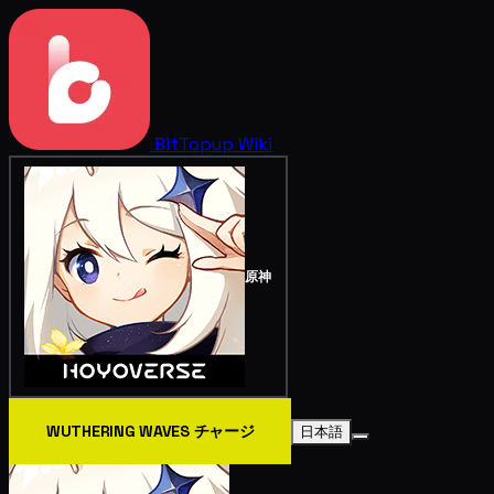
BitTopup
Wiki
原神
WUTHERING WAVES チャージ
日本語