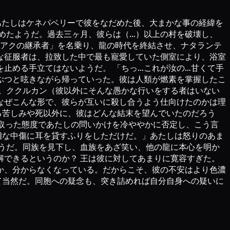
あたしはケネパベリーで彼をなだめた後、大まかな事の経緯を
めたようだ。過去三ヶ月、彼らは（…）以上の村を破壊し、
ャアクの継承者」を名乗り、龍の時代を終結させ、ナタランテ
な征服者は、拉致した中で最も寵愛していた側室により、浴室
止める手立てはないようだ。 「ちっ…これが汝の…甘くて手
ぶつと呟きながら帰っていった。彼は人類が燃素を掌握したこ
。ククルカン（彼以外にそんな愚かな行いをする者はいない
なぜこんな形で、彼らが互いに殺し合うよう仕向けたのかは理
る苦しみや死以外に、彼はどんな結末を望んでいたのだろう
気取った態度であたしの問いかけを冷ややかに否定し、こう言
稽な中傷に耳を貸すふりをしただけだ。」あたしは怒りのあま
うだ。同族を見下し、血族をあざ笑い、他の龍に本心を明か
できるというのか？ 王は彼に対してあまりに寛容すぎた。
か、分からなくなっている。だからこそ、彼の不安はより色濃
て当然だ。同胞への疑念も、突き詰めれば自分自身への疑いに