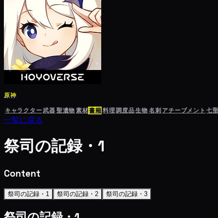
原神
キャラクター
武器
聖遺物
素材
書籍
料理
調度品
生物
名刺
アチーブメント
七
一覧に戻る
祭司の記録・1
Content
祭司の記録・1
祭司の記録・2
祭司の記録・3
祭司の記録・1