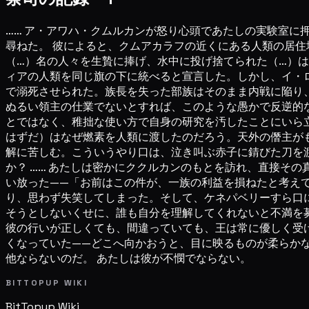
…… ア・アワハ・クムルカンが怒り心頭であたしの実験室
尋ねた。 彼によると、クムアカラフの近くにある人類の居
（…）名の人々を生贄に捧げ、水中に投げ捨てられた（…）
ィアの人類を同じ旗の下に統べると宣言した。しかし、イ・
で溺死させられた。族長を失った部族はそのまま内戦に陥り
ぬるい領主の仕業でないとすれば、このような愚かで反逆的
とではなく、稚拙な使い方で自身の研究を汚したことにいら
はずだ）はなぜ燃素を人類に渡したのだろう。天外の僭主が
解に苦しむ。こういうやり口は、泣き叫ぶ赤子に錆びた刀を
か？ …… あたしは密かにククルカンのもとを訪れ、直接そ
い放った——「お前はこの件が、一族の利益を損ねたと考え
り、思わず失笑してしまった。そして、ケネパベリーすら口
そうとしないくせに、誰も自分を理解してくれないと不満を
彼の行いが正しくても、間違っていても、王は常に優しく受
くなっていた——どこへ向かおうと、目に映るものが柔らか
他ならないのだ。 あたしは彼が不憫でならない。
BITTOPUP WIKI
BitTopup
Wiki