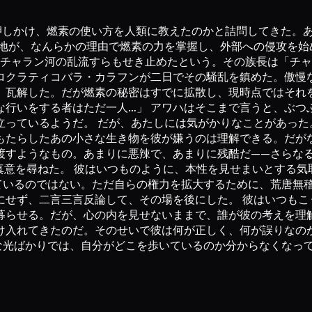
に押しかけ、燃素の使い方を人類に教えたのかと詰問してきた。
住地が、なんらかの理由で燃素の力を掌握し、外部への侵攻を始
はチャラン河の乱流すらもせき止めたという。その族長は「チ
ロクラティコバラ・カラフンが二日でその騒乱を鎮めた。傲慢
、瓦解した。だが燃素の秘密はすでに拡散し、現時点ではそれを
な行いをする者はただ一人…」 アワハはそこまで言うと、ぶつ
立っているようだ。 だが、あたしには気がかりなことがあった
もたらしたあの小さな生き物を彼が嫌うのは理解できる。だが
渡すようなもの。あまりに悪辣で、あまりに残酷だ——さらな
の真意を尋ねた。 彼はいつものように、本性を見せまいとする
ているのではない。ただ自らの権力を拡大するために、荒唐無
にせず、二言三言反論して、その場を後にした。 彼はいつもこ
募らせる。だが、心の内を見せないままで、誰が彼の考えを理解
け入れてきたのだ。そのせいで彼は何が正しく、何が誤りなの
な光ばかりでは、自分がどこを歩いているのか分からなくなっ