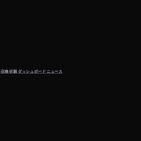
聖召喚
祈願
ダッシュボード
ニュース