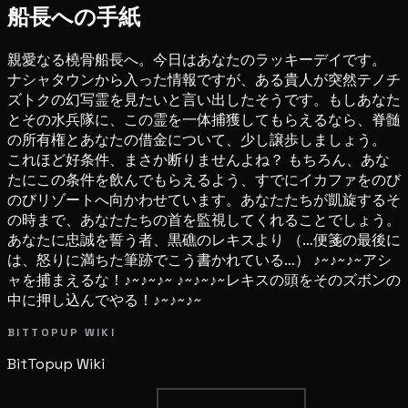
船長への手紙
親愛なる橈骨船長へ。今日はあなたのラッキーデイです。
ナシャタウンから入った情報ですが、ある貴人が突然テノチ
ズトクの幻写霊を見たいと言い出したそうです。もしあなた
とその水兵隊に、この霊を一体捕獲してもらえるなら、脊髄
の所有権とあなたの借金について、少し譲歩しましょう。
これほど好条件、まさか断りませんよね？ もちろん、あな
たにこの条件を飲んでもらえるよう、すでにイカファをのび
のびリゾートへ向かわせています。あなたたちが凱旋するそ
の時まで、あなたたちの首を監視してくれることでしょう。
あなたに忠誠を誓う者、黒礁のレキスより （…便箋の最後に
は、怒りに満ちた筆跡でこう書かれている…） ♪~♪~♪~アシ
ャを捕まえるな！♪~♪~♪~ ♪~♪~♪~レキスの頭をそのズボンの
中に押し込んでやる！♪~♪~♪~
BITTOPUP WIKI
BitTopup
Wiki