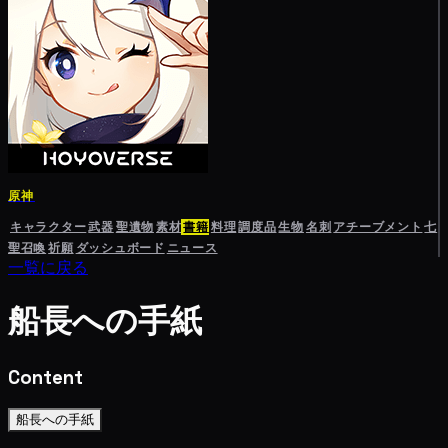
原神
キャラクター
武器
聖遺物
素材
書籍
料理
調度品
生物
名刺
アチーブメント
七
聖召喚
祈願
ダッシュボード
ニュース
一覧に戻る
船長への手紙
Content
船長への手紙