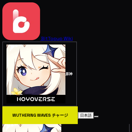
BitTopup
Wiki
原神
WUTHERING WAVES チャージ
日本語