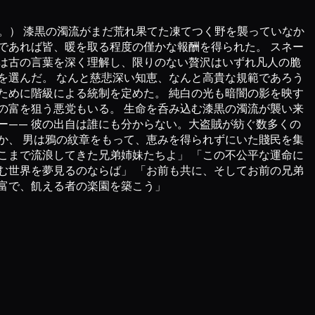
ものらしい。） 漆黒の濁流がまだ荒れ果てた凍てつく野を襲っていなか
であれば皆、暖を取る程度の僅かな報酬を得られた。 スネー
は古の言葉を深く理解し、限りのない贅沢はいずれ凡人の脆
を選んだ。 なんと慈悲深い知恵、なんと高貴な規範であろう
ために階級による統制を定めた。 純白の光も暗闇の影を映す
の富を狙う悪党もいる。 生命を呑み込む漆黒の濁流が襲い来
ー—— 彼の出自は誰にも分からない。大盗賊が紡ぐ数多くの
か、 男は鴉の紋章をもって、恵みを得られずにいた賤民を集
こまで流浪してきた兄弟姉妹たちよ」 「この不公平な運命に
む世界を夢見るのならば」 「お前も共に、そしてお前の兄弟
富で、飢える者の楽園を築こう」