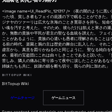
<image name=UI_ReadPic_121317 />
った頃、貧しき者もフェイの庇護の下で眠ることができた。 
ジナヤのツァーリは広大な氷海のごとき寛容さを持ち、短命
い魂を汚すと考えた。 そのため、彼らだけは飢えと寒さの瀬
か。無数の貴族や平民が君主の聖なる血統を讃えた。 フェイ
ことがあるように、貴族の心遣いも愚者に理解されることはな
る前の時代、楽園と鴉の主は歴史の舞台に乱入した。 それこ
虚言から、真意を図りかねるのと同じように。 聖なる純白を
め、最初の宝盗団にこれは由々しきことであると説いた。 「
苦しみ、隣人の痛みに寄り添って夜中に涙したことがあるなら
姉妹たちも共に、奴隷の鎖を断ち切り、我らの列に加われ」
BITTOPUP WIKI
BitTopup
Wiki
ゲームチャージ
ゲームニュース
Game content and materials are trademarks and copyright