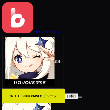
BitTopup
Wiki
原神
WUTHERING WAVES チャージ
日本語