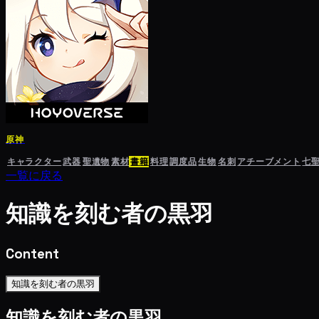
原神
キャラクター
武器
聖遺物
素材
書籍
料理
調度品
生物
名刺
アチーブメント
七
一覧に戻る
知識を刻む者の黒羽
Content
知識を刻む者の黒羽
知識を刻む者の黒羽