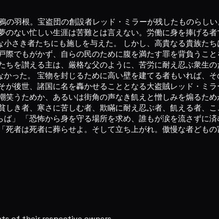
 （夜の闇のように黒い鴉の羽根。宝盗団の創設者レッド・ミラーが残した
夢のない忙しい生涯は苦難とは言えない。労働に身を捧げる者
な小さき者たちにも施しを与えた。 しかし、高貴なる貴族たち
戸際でもがかず、自らの民のために腹を満たす罪を背負うこと
たちを讃える主は、厳格な父のように、苦労に耐え忍ぶ衆生の
かった。 宝物を封じるために高い壁を建てる者もいれば、そ
そが後世、諸国に名を轟かせることとなる大盗賊レッド・ミラ
嘲笑うためか、あるいは街角の声なき飢えと憎しみを煽るため
貧しき者、寒さに苦しむ者、欺瞞に耐え忍ぶ者、飢える者、こ
ば」 「恐怖から身を守る場所を求め、誰もが涙を流さずに済
 「死者は死者に葬らせよ。そして立ち上がれ。傲慢な者どもの
s of their respective owners.