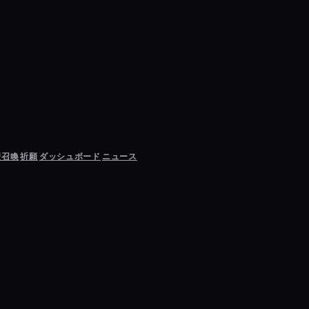
聖召喚
祈願
ダッシュボード
ニュース