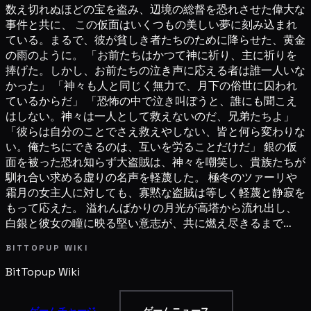
数え切れぬほどの宝を盗み、辺境の総督を恐れさせた偉大な
事件と共に、 この仮面はいくつもの美しい夢に刻み込まれ
ている。まるで、彼が貧しき者たちのために降らせた、黄金
の雨のように。 「お前たちはかつて神に祈り、主に祈りを
捧げた。しかし、お前たちの泣き声に応える者は誰一人いな
かった」 「神々も人と同じく無力で、月下の俗世に囚われ
ているからだ」 「恐怖の中で泣き叫ぼうと、誰にも聞こえ
はしない。神々は一人として救えないのだ、兄弟たちよ」
「彼らは自分のことでさえ救えやしない、皆と何ら変わりな
い。俺たちにできるのは、互いを労ることだけだ」 銀の仮
面を被った恐れ知らず大盗賊は、神々を嘲笑し、貴族たちが
馴れ合い求める虚りの名声を軽蔑した。 極冬のツァーリや
霜月の女主人に対しても、寡黙な盗賊は等しく軽蔑と静寂を
もって応えた。 溢れんばかりの月光が高塔から流れ出し、
白銀と彼女の瞳に映る堅い意志が、共に燃え尽きるまで…
BITTOPUP WIKI
BitTopup
Wiki
ゲームチャージ
ゲームニュース