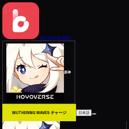
BitTopup
Wiki
原神
WUTHERING WAVES チャージ
日本語