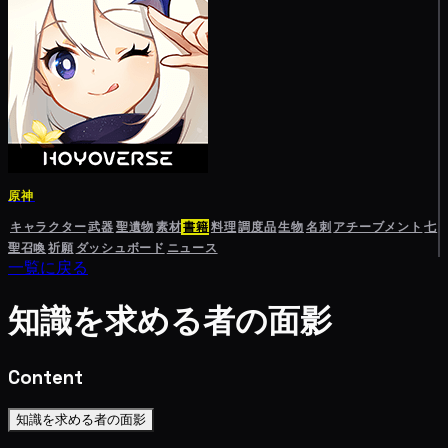
原神
キャラクター
武器
聖遺物
素材
書籍
料理
調度品
生物
名刺
アチーブメント
七
聖召喚
祈願
ダッシュボード
ニュース
一覧に戻る
知識を求める者の面影
Content
知識を求める者の面影