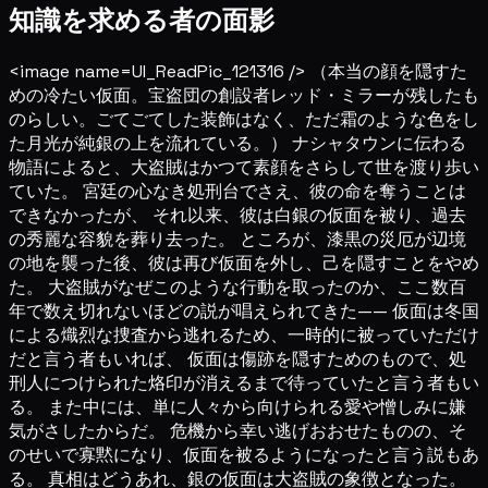
知識を求める者の面影
<image name=UI_ReadPic_121316 /> （本当の顔を隠すた
めの冷たい仮面。宝盗団の創設者レッド・ミラーが残したも
のらしい。ごてごてした装飾はなく、ただ霜のような色をし
た月光が純銀の上を流れている。） ナシャタウンに伝わる
物語によると、大盗賊はかつて素顔をさらして世を渡り歩い
ていた。 宮廷の心なき処刑台でさえ、彼の命を奪うことは
できなかったが、 それ以来、彼は白銀の仮面を被り、過去
の秀麗な容貌を葬り去った。 ところが、漆黒の災厄が辺境
の地を襲った後、彼は再び仮面を外し、己を隠すことをやめ
た。 大盗賊がなぜこのような行動を取ったのか、ここ数百
年で数え切れないほどの説が唱えられてきた—— 仮面は冬国
による熾烈な捜査から逃れるため、一時的に被っていただけ
だと言う者もいれば、 仮面は傷跡を隠すためのもので、処
刑人につけられた烙印が消えるまで待っていたと言う者もい
る。 また中には、単に人々から向けられる愛や憎しみに嫌
気がさしたからだ。 危機から幸い逃げおおせたものの、そ
のせいで寡黙になり、仮面を被るようになったと言う説もあ
る。 真相はどうあれ、銀の仮面は大盗賊の象徴となった。