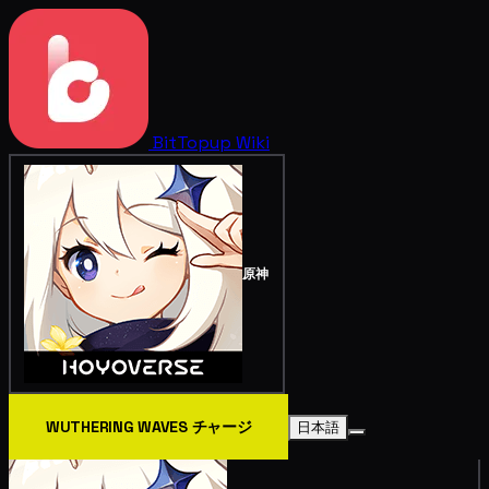
BitTopup
Wiki
原神
WUTHERING WAVES チャージ
日本語