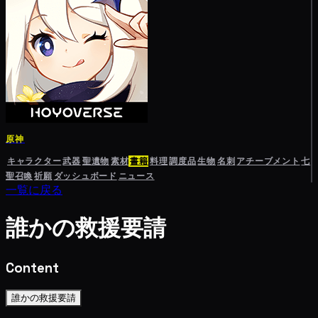
原神
キャラクター
武器
聖遺物
素材
書籍
料理
調度品
生物
名刺
アチーブメント
七
聖召喚
祈願
ダッシュボード
ニュース
一覧に戻る
誰かの救援要請
Content
誰かの救援要請