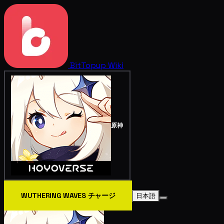
BitTopup
Wiki
原神
WUTHERING WAVES チャージ
日本語