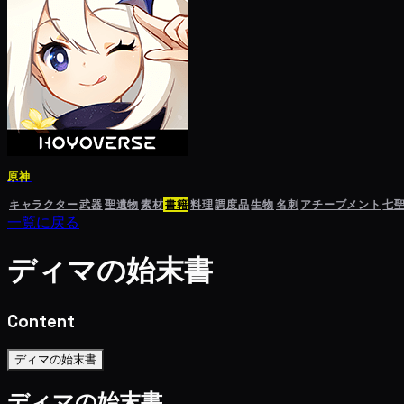
原神
キャラクター
武器
聖遺物
素材
書籍
料理
調度品
生物
名刺
アチーブメント
七
一覧に戻る
ディマの始末書
Content
ディマの始末書
ディマの始末書