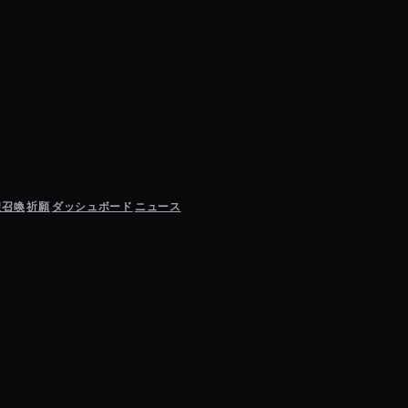
聖召喚
祈願
ダッシュボード
ニュース