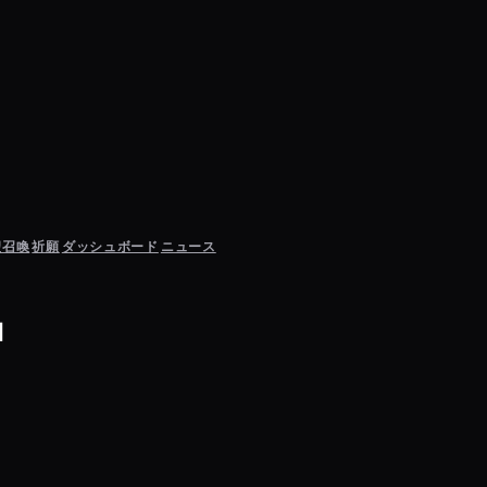
聖召喚
祈願
ダッシュボード
ニュース
」