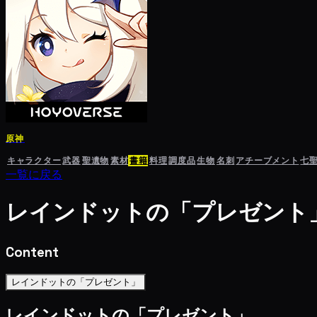
原神
キャラクター
武器
聖遺物
素材
書籍
料理
調度品
生物
名刺
アチーブメント
七
一覧に戻る
レインドットの「プレゼント
Content
レインドットの「プレゼント」
レインドットの「プレゼント」