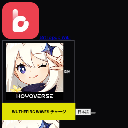
BitTopup
Wiki
原神
WUTHERING WAVES チャージ
日本語