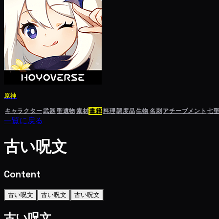
原神
キャラクター
武器
聖遺物
素材
書籍
料理
調度品
生物
名刺
アチーブメント
七
一覧に戻る
古い呪文
Content
古い呪文
古い呪文
古い呪文
古い呪文