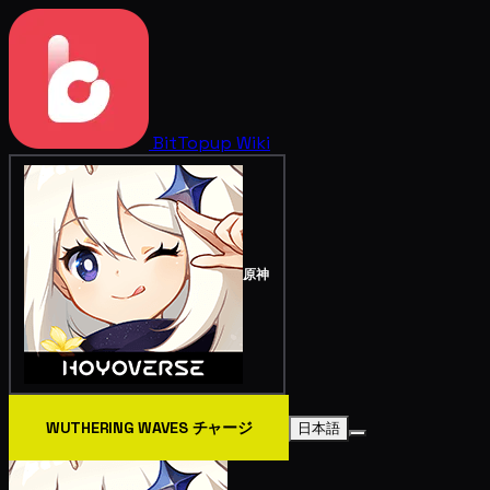
BitTopup
Wiki
原神
WUTHERING WAVES チャージ
日本語