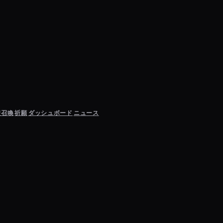
聖召喚
祈願
ダッシュボード
ニュース