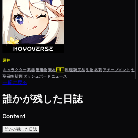
原神
キャラクター
武器
聖遺物
素材
書籍
料理
調度品
生物
名刺
アチーブメント
七
聖召喚
祈願
ダッシュボード
ニュース
一覧に戻る
誰かが残した日誌
Content
誰かが残した日誌