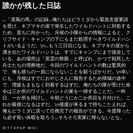
誰かが残した日誌
…「凛風の馬」の記録…俺たちはピラミダから緊急支援要請
を受け、キプマキの崖で発生したワイルドハントに対処する
ため、直ちに向かった。斥候の小隊からの情報によると、ク
リフサイド・キャンプの下にもまだ処理すべきワイルドハン
トがいるようだ。\n…もう三日目になる。キプマキの崖から
湧き出たワイルドハントは、すでにキャンプにまで侵攻して
いる。あの場所は「英霊の祭殿」と呼ばれ、かつて戦死した
兵士たちの埋葬地だ。今回のワイルドハントの数は驚異的
で、俺も彼らの一員にならないことを願うばかりだ。\n幸い
にも、斥候はすでにおやじさんに報告するため帰城の途中
で、増援もまもなく到着するはずだ。俺たちの隊が受けた命
令は三か所のワイルドハントの巣を一掃することだ。一昨
日、一か所を掃討し、今朝どうにか二か所目を片付けた。こ
れが最後になるはずだ。\n後援が来るまで持ちこたえれば、
俺もピラミダに戻って任務完了の報告ができる。今度帰った
ら必ず長い休暇を取ろう…そろそろ実家に帰らないとな。
BITTOPUP WIKI