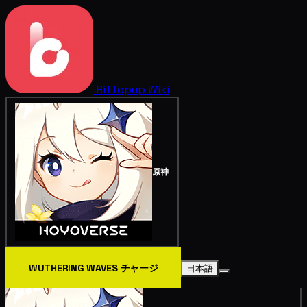
BitTopup
Wiki
原神
WUTHERING WAVES チャージ
日本語