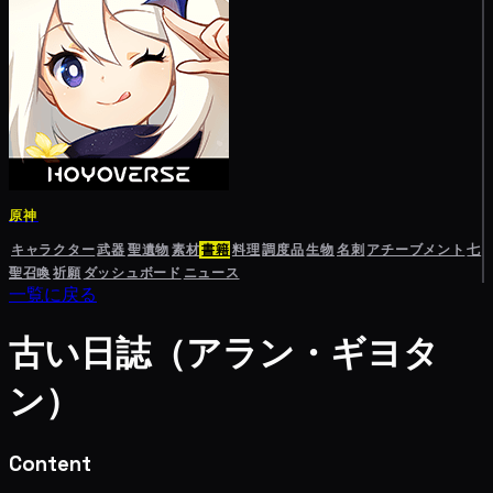
原神
キャラクター
武器
聖遺物
素材
書籍
料理
調度品
生物
名刺
アチーブメント
七
聖召喚
祈願
ダッシュボード
ニュース
一覧に戻る
古い日誌（アラン・ギヨタ
ン）
Content