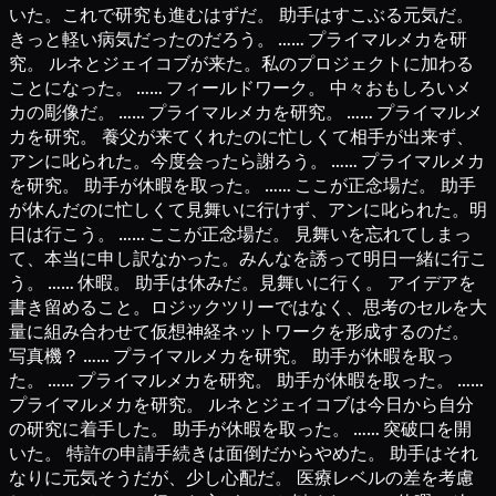
いた。これで研究も進むはずだ。 助手はすこぶる元気だ。
きっと軽い病気だったのだろう。 …… プライマルメカを研
究。 ルネとジェイコブが来た。私のプロジェクトに加わる
ことになった。 …… フィールドワーク。 中々おもしろいメ
カの彫像だ。 …… プライマルメカを研究。 …… プライマルメ
カを研究。 養父が来てくれたのに忙しくて相手が出来ず、
アンに叱られた。今度会ったら謝ろう。 …… プライマルメカ
を研究。 助手が休暇を取った。 …… ここが正念場だ。 助手
が休んだのに忙しくて見舞いに行けず、アンに叱られた。明
日は行こう。 …… ここが正念場だ。 見舞いを忘れてしまっ
て、本当に申し訳なかった。みんなを誘って明日一緒に行こ
う。 …… 休暇。 助手は休みだ。見舞いに行く。 アイデアを
書き留めること。ロジックツリーではなく、思考のセルを大
量に組み合わせて仮想神経ネットワークを形成するのだ。
写真機？ …… プライマルメカを研究。 助手が休暇を取っ
た。 …… プライマルメカを研究。 助手が休暇を取った。 ……
プライマルメカを研究。 ルネとジェイコブは今日から自分
の研究に着手した。 助手が休暇を取った。 …… 突破口を開
いた。 特許の申請手続きは面倒だからやめた。 助手はそれ
なりに元気そうだが、少し心配だ。 医療レベルの差を考慮