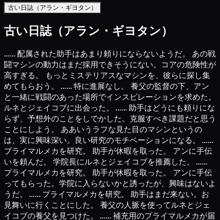
古い日誌（アラン・ギヨタン）
古い日誌（アラン・ギヨタン）
…… 配属された助手はあまり頼りにならないようだ。 あの戦
闘マシンの動力はまだ採用できそうにない。コアの危険性が
高すぎる。 もっとミステリアスなマシンを、彼らに探し集
めてもらおう。 …… 特に進展なし。 養父の監督の下、アン
と一緒に戦闘のあった場所でインスピレーションを求めた。
ルネとジェイコブに出会った。 …… 助手はどうにも頼りにな
らず、予想外のことをしでかした。克服すべき課題だと思う
ことにしよう。 ああいうラフな見た目のマシンというの
は、実に興味深い。良い研究のモチベーションになる。 ……
プライマルメカを研究。 助手が休暇を取った。 アンに手伝
いを頼んだ。 学院長にルネとジェイコブを推薦した。 ……
プライマルメカを研究。 助手が休暇を取った。 アンに手伝
ってもらった。学院に入らないかと誘ったが、興味はないよ
うだ。 …… プライマルメカを研究。 助手はまだ来ない。お
見舞いに行くことにした。 養父の人脈を使ってルネとジェ
イコブの養父を見つけた。 …… 補充用のプライマルメカが届