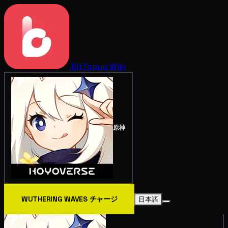
BitTopup
Wiki
原神
WUTHERING WAVES チャージ
日本語