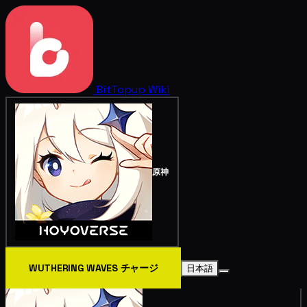
BitTopup
Wiki
原神
WUTHERING WAVES チャージ
日本語