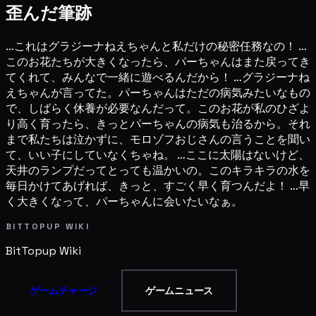
歪んだ筆跡
…これはグラジーナねえちゃんと私だけの秘密任務なの！ …
このお花たちが大きくなったら、パーちゃんはまた戻ってき
てくれて、みんなで一緒に遊べるんだから！ …グラジーナね
えちゃんが言ってた。パーちゃんはただの病気みたいなもの
で、しばらく休養が必要なんだって。このお花が私のひざよ
り高く育ったら、きっとパーちゃんの病気も治るから。それ
まで私たちは泣かずに、モロゾフおじさんの言うことを聞い
て、いい子にしていなくちゃね。 …ここに太陽はないけど、
天井のランプだってとっても温かいの。このキラキラの水を
毎日かけてあげれば、きっと、すごく早く育つんだよ！ …早
く大きくなって、パーちゃんに会いたいなぁ。
BITTOPUP WIKI
BitTopup
Wiki
ゲームチャージ
ゲームニュース