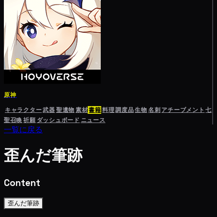
原神
キャラクター
武器
聖遺物
素材
書籍
料理
調度品
生物
名刺
アチーブメント
七
聖召喚
祈願
ダッシュボード
ニュース
一覧に戻る
歪んだ筆跡
Content
歪んだ筆跡