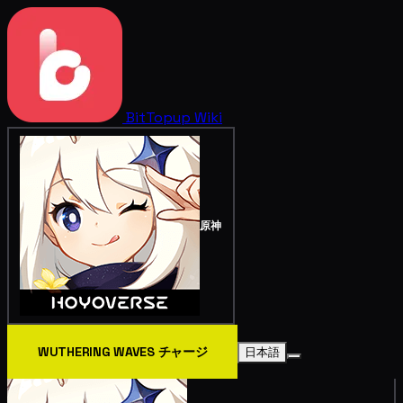
BitTopup
Wiki
原神
WUTHERING WAVES チャージ
日本語