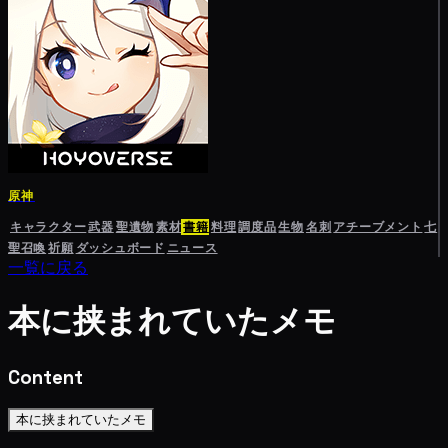
原神
キャラクター
武器
聖遺物
素材
書籍
料理
調度品
生物
名刺
アチーブメント
七
聖召喚
祈願
ダッシュボード
ニュース
一覧に戻る
本に挟まれていたメモ
Content
本に挟まれていたメモ