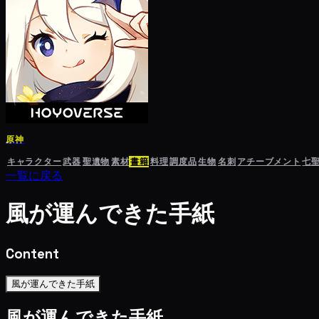
原神
キャラクター
武器
聖遺物
素材
書籍
料理
調度品
生物
名刺
アチーブメント
七
一覧に戻る
風が運んできた手紙
Content
風が運んできた手紙
風が運んできた手紙