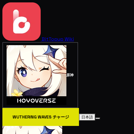
BitTopup
Wiki
原神
WUTHERING WAVES チャージ
日本語