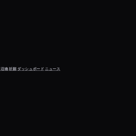
聖召喚
祈願
ダッシュボード
ニュース