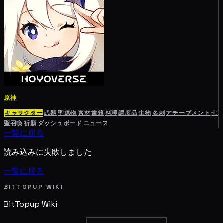
原神
キャラクター
武器
聖遺物
素材
書籍
料理
調度品
生物
名刺
アチーブメント
七
聖召喚
祈願
ダッシュボード
ニュース
一覧に戻る
読み込みに失敗しました
一覧に戻る
BITTOPUP WIKI
BitTopup
Wiki