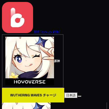
BitTopup
Wiki
原神
WUTHERING WAVES チャージ
日本語