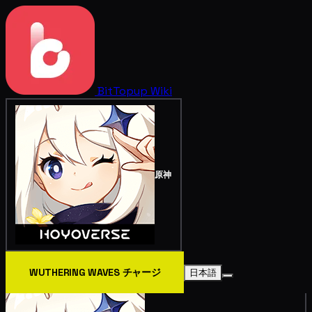
BitTopup
Wiki
原神
WUTHERING WAVES チャージ
日本語