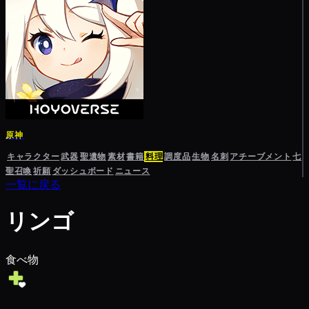
原神
キャラクター
武器
聖遺物
素材
書籍
料理
調度品
生物
名刺
アチーブメント
七
聖召喚
祈願
ダッシュボード
ニュース
一覧に戻る
リンゴ
食べ物