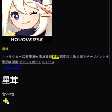
原神
キャラクター
武器
聖遺物
素材
書籍
料理
調度品
生物
名刺
アチーブメント
七
聖召喚
祈願
ダッシュボード
ニュース
一覧に戻る
星茸
食べ物