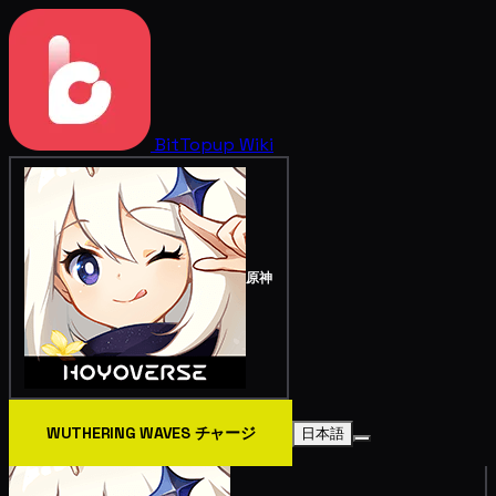
BitTopup
Wiki
原神
WUTHERING WAVES チャージ
日本語